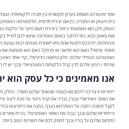
אתר אינטרנט משמש כערוץ תקשורת בין חברה ללקוחותיה ועובדי
בית העסק או החברה; בין אם יצירת תדמית, פלטפורמה המספקת
העסק ולכן הוא משמעותי ביותר ביצירת רושם חיובי על הלקוח הפ
זאת באופן הבא; נסו להיזכר בפעם האחרונה שיצא לכם לטייל בקני
וההחלטה להיכנס לחנות אחת ולא לאחרת פעמים רבות נובעת מה
מספר סיפור? האם הוא חדשני או מרתק? האם הוא מתמצת את רוח
האינטרנט העתידי שלכם. חלון הראווה הדיגיטלי, קרי אתר האינט
שירות / רעיון שלכם לבין קהל הלקוחות הפוטנציאלי ובכך יש לו 
אנו מאמינים כי כל עסק הוא יח
ייחודיות זו צריכה להתבטא בשפה שהאתר שלכם משדר. כחלק מ
את האתר האידיאלי עבורו; נגדיר את קהל היעד על מנת ליצור פי
לקבל תמונה רחבה על המתרחש בענף, נמנה את היתרונות בכדי 
הייחודיות שלכם ובכך נבנה את האתר האופטימלי. בניית אתרים 
התחום שלכם על בוריו ובכך לספק לכם את השירות הטוב ביותר.