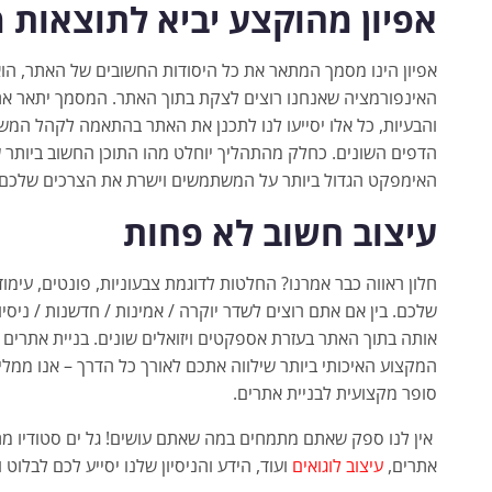
אפיון מהוקצע יביא לתוצאות 
אפיון הינו מסמך המתאר את כל היסודות החשובים של האתר, הוא
האינפורמציה שאנחנו רוצים לצקת בתוך האתר. המסמך יתאר את
והבעיות, כל אלו יסייעו לנו לתכנן את האתר בהתאמה לקהל המשתמ
הדפים השונים. כחלק מהתהליך יוחלט מהו התוכן החשוב ביותר ש
האימפקט הגדול ביותר על המשתמשים וישרת את הצרכים שלכם 
עיצוב חשוב לא פחות
חלון ראווה כבר אמרנו? החלטות לדוגמת צבעוניות, פונטים, עימו
שלכם. בין אם אתם רוצים לשדר יוקרה / אמינות / חדשנות / ניסיו
אותה בתוך האתר בעזרת אספקטים ויזואלים שונים. בניית אתרים
המקצוע האיכותי ביותר שילווה אתכם לאורך כל הדרך – אנו ממל
סופר מקצועית לבניית אתרים.
אין לנו ספק שאתם מתמחים במה שאתם עושים! גל ים סטודיו מת
אתרים,
עיצוב לוגואים
ועוד, הידע והניסיון שלנו יסייע לכם לבלו