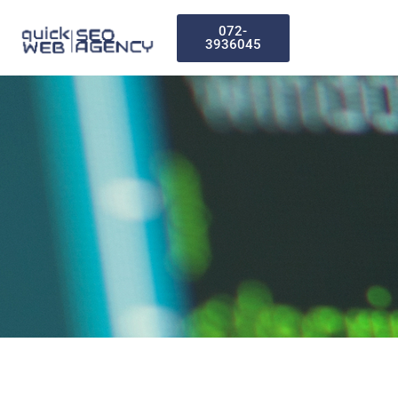
072-
3936045