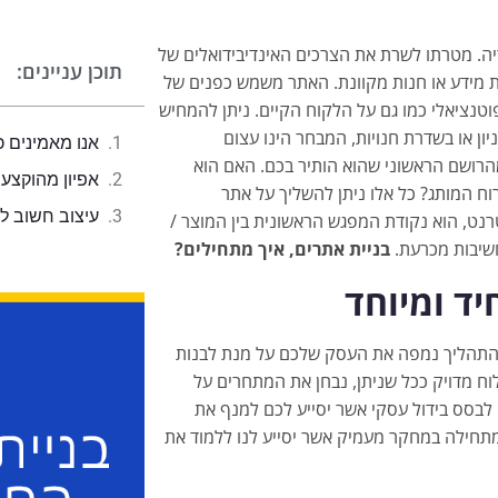
ה. מטרתו לשרת את הצרכים האינדיבידואלים של
תוכן עניינים:
 מידע או חנות מקוונת. האתר משמש כפנים של
וטנציאלי כמו גם על הלקוח הקיים. ניתן להמחיש
ון או בשדרת חנויות, המבחר הינו עצום
אנו מאמינים כ
רושם הראשוני שהוא הותיר בכם. האם הוא
אפיון מהוקצע 
 המותג? כל אלו ניתן להשליך על אתר
עיצוב חשוב ל
רנט, הוא נקודת המפגש הראשונית בין המוצר /
חשיבות מכרעת.
בניית אתרים, איך מתחילים?
יד ומיוחד
התהליך נמפה את העסק שלכם על מנת לבנות
לוח מדויק ככל שניתן, נבחן את המתחרים על
לבסס בידול עסקי אשר יסייע לכם למנף את
מתחילה במחקר מעמיק אשר יסייע לנו ללמוד את