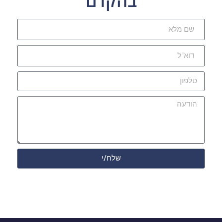
בהקדם
שלח/י