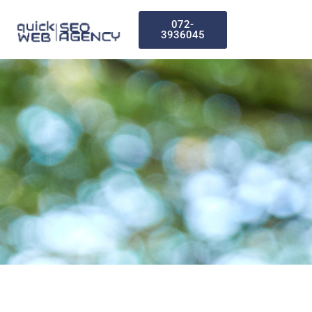
072-
3936045