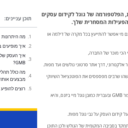
,
הפלטפורמה של גוגל לקידום עסקים
תוכן עניינים:
 הפעילות המסחרית שלך.
ם מי אפשר להתייעץ בכל מקרה של דילמה או
מה היתרונות ש
איך מופיעים ב
י הכי מוכר של החברה,
איך העסק שלך
GMB?
 אלקטרוני, דרך אתר סרטוני גולשים ועד מפות.
שהו שרבים מפספסים את הפוטנציאל השיווקי
מבצעים אותו?
רוצים להופיע 
הפלטפורמה המדוברת נקראת Google my business, או בקיצור GMB ובעברית כמובן גוגל מיי ביזנס, והיא
ל קידום העסק על גבי גוגל מפות.
מתמקד בסביבה המקומית של הגולש ולכן התוכן