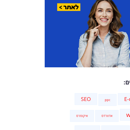
ם:
SEO
E
ppc
w
אדוורדס
איקומרס