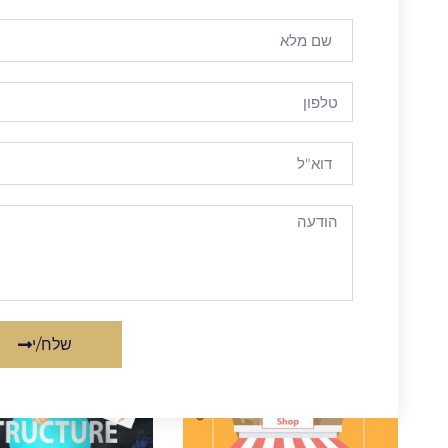
שלח/י