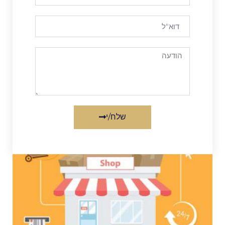
שלח/י