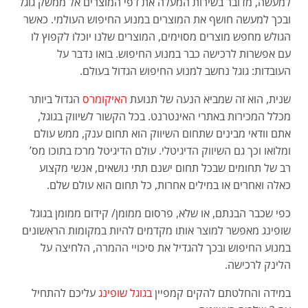
למעשה, מדובר בשירות המעלה את דפי המוצרים אל ממשק גוגל
ובכך למעשה חושף את המוצרים במנוע החיפוש העולמי. כאשר
הגולש מחפש מוצרים מסוימים, המוצרים שלנו יוכלו לקפוץ לו
עם אפשרות לרכישה כבר במנוע החיפוש. בואו נדבר על
העובדות: גוגל נחשב למנוע החיפוש הגדול בעולם.
שנית, הוא זה שמביא הנעה של תנועת
האיקומרס
הגדול ביותר
מכלל המכירות באתרי האינטרנט. בכל הקשור לשיווק בגוגל,
אתם וודאי מבינים שתחום השיווק הוא תחום ענק, ממש עולם
ומלואו וכך גם השיווק הדיגיטלי. עולם הדיגיטל מרכז בתוכו מס’
רב של תחומים שבכל תחום ישנם תתי נושאים, אנשי מקצוע
כאלה ואחרים או במילים אחרות, כל תחום הוא עולם שלם.
כפי שכבר הבנתם, או שלא, פרסום ממומן/ קידום ממומן בגוגל
שופינג מאפשר למוצר אותו מקדמים להיות במקומות הראשונים
במנוע החיפוש ובכך להגדיל את סיכויי ההמרה, הלחיצה על
הלינק לרכישה.
במידה והחלטתם להקים קמפיין
בגוגל שופינג
עליכם להתחיל