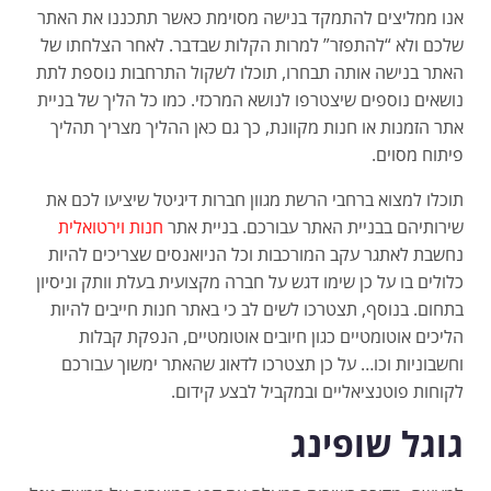
אנו ממליצים להתמקד בנישה מסוימת כאשר תתכננו את האתר
שלכם ולא “להתפזר” למרות הקלות שבדבר. לאחר הצלחתו של
האתר בנישה אותה תבחרו, תוכלו לשקול התרחבות נוספת לתת
נושאים נוספים שיצטרפו לנושא המרכזי. כמו כל הליך של בניית
אתר הזמנות או חנות מקוונת, כך גם כאן ההליך מצריך תהליך
פיתוח מסוים.
תוכלו למצוא ברחבי הרשת מגוון חברות דיגיטל שיציעו לכם את
שירותיהם בבניית האתר עבורכם. בניית אתר
חנות וירטואלית
נחשבת לאתגר עקב המורכבות וכל הניואנסים שצריכים להיות
כלולים בו על כן שימו דגש על חברה מקצועית בעלת וותק וניסיון
בתחום. בנוסף, תצטרכו לשים לב כי באתר חנות חייבים להיות
הליכים אוטומטיים כגון חיובים אוטומטיים, הנפקת קבלות
וחשבוניות וכו… על כן תצטרכו לדאוג שהאתר ימשוך עבורכם
לקוחות פוטנציאליים ובמקביל לבצע קידום.
גוגל שופינג