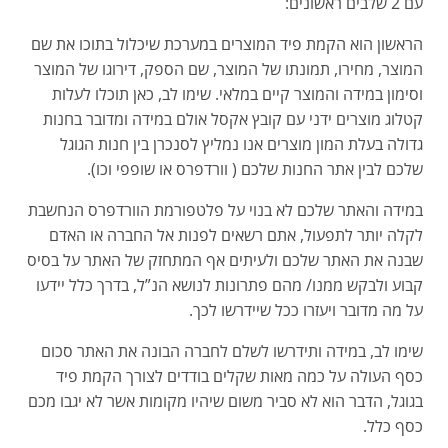
עם 2 שלבים ראשונים:
הראשון הוא הקמת פיד המוצרים במערכת שיכלול בתוכו את שם
המוצר, מחירו, תמונתו של המוצר, שם הספק, דירוגו של המוצר
וסימון במידה והמוצר קיים במלאי. שימו לב, כאן תוכלו לעלות
קטלוג מוצרים ידני עם קובץ אקסל אולם במידה ומדובר בחנות
גדולה בעלת המון מוצרים אנו נמליץ לסנכרן בין חנות הגוגל
שלכם לבין אתר החנות שלכם ( וורדפרס או שופפי וכו).
במידה והאתר שלכם לא בנוי על פלטפורמת הוורדפרס הנחשבת
לקלה יותר לתפעול, אתם רשאים לפנות אל החברה או האדם
שבנה את האתר שלכם ולעיתים אף המתחזק של האתר על בסיס
קבוע ולבקש ממנו/ מהם פתרונות לנושא הנ”ל, בדרך כלל יידעו
על מה מדובר ויעזרו ככל שיידרשו לכך.
שימו לב, במידה ותידרשו לשלם לחברה הבונה את האתר סכום
כסף העולה על כמה מאות שקלים בודדים לצורך הקמת פיד
בגוגל, הדבר הוא לא סביר משום שיהיו מקומות אשר לא יגבו מכם
כסף כלל.