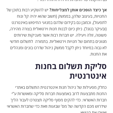
אך כיצד הופכים אותן למצליחות?
יש להשקיע רבות בתוכן של
החנויות, בעיצוב שלהן, בממשק (חשוב שהוא יהיה קל ונוח
לתפעול), וכמובן גם בקידום שלהם במנועי החיפוש באינטרנט
(ובעיקר בגוגל). ניתן כיום לבנות חנות וירטואלית בצורה מהירה,
פשוטה, זולה ויעילה. יש חברות רבות אשר מעניקות שירותים
מגוונים בתחום של חנויות וירטואליות. בתמורה לתשלום חודשי
לא גבוה במיוחד ניתן לקבל ממשק ניהול שדרכו בונים ומנהלים
את החנות.
סליקת תשלום בחנות
אינטרנטית
כחלק מפעילות של ניהול חנות אינטרנטית התשלום באתרי
החנות מתבצעות לרוב באמצעות חברות סליקה ומאושרות ע”י
חברות האשראי. כדי להקים מסוף סליקה תצטרכו לעבור הליך
שידרוש מכם הקדשה של מס’ שבועות וזאת כדי שחברות האשראי
יאשרו את הנושא.