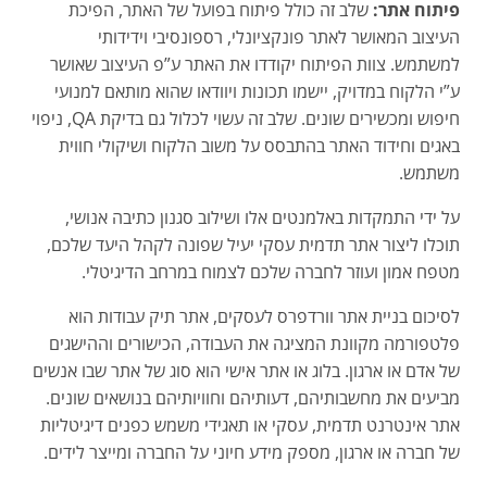
פיתוח אתר:
שלב זה כולל פיתוח בפועל של האתר, הפיכת
העיצוב המאושר לאתר פונקציונלי, רספונסיבי וידידותי
למשתמש. צוות הפיתוח יקודדו את האתר ע”פ העיצוב שאושר
ע”י הלקוח במדויק, יישמו תכונות ויוודאו שהוא מותאם למנועי
חיפוש ומכשירים שונים. שלב זה עשוי לכלול גם בדיקת QA, ניפוי
באגים וחידוד האתר בהתבסס על משוב הלקוח ושיקולי חווית
משתמש.
על ידי התמקדות באלמנטים אלו ושילוב סגנון כתיבה אנושי,
תוכלו ליצור אתר תדמית עסקי יעיל שפונה לקהל היעד שלכם,
מטפח אמון ועוזר לחברה שלכם לצמוח במרחב הדיגיטלי.
לסיכום בניית אתר וורדפרס לעסקים, אתר תיק עבודות הוא
פלטפורמה מקוונת המציגה את העבודה, הכישורים וההישגים
של אדם או ארגון. בלוג או אתר אישי הוא סוג של אתר שבו אנשים
מביעים את מחשבותיהם, דעותיהם וחוויותיהם בנושאים שונים.
אתר אינטרנט תדמית, עסקי או תאגידי משמש כפנים דיגיטליות
של חברה או ארגון, מספק מידע חיוני על החברה ומייצר לידים.