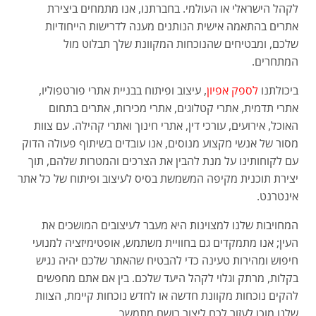
לקהל הישראלי או העולמי. בחברתנו, אנו מתמחים ביצירת
אתרים בהתאמה אישית הנותנים מענה לדרישות הייחודיות
שלכם, ומבטיחים שהנוכחות המקוונת שלך תבלוט מול
המתחרים.
ביכולתנו
לספק אפיון
, עיצוב ופיתוח בבניית אתרי פורטפוליו,
אתרי תדמית, אתרי קטלוגים, אתרי מכירות, אתרים בתחום
האוכל, אירועים, עורכי דין, אתרי חינוך ואתרי קהילה. עם צוות
מסור של אנשי מקצוע מנוסים, אנו עובדים בשיתוף פעולה הדוק
עם לקוחותינו על מנת להבין את הצרכים והמטרות שלהם, תוך
יצירת תוכנית מקיפה המשמשת בסיס לעיצוב ופיתוח של כל אתר
אינטרנט.
המחויבות שלנו למצוינות היא מעבר לעיצובים המושכים את
העין; אנו מתמקדים גם בחוויית משתמש, אופטימיזציה למנועי
חיפוש ומהירות טעינה כדי להבטיח שהאתר שלכם יהיה נגיש
בקלות, מרתק וגלוי לקהל היעד שלכם. בין אם אתם מחפשים
להקים נוכחות מקוונת חדשה או לחדש נוכחות קיימת, הצוות
שלנו מוכן לעזור לכם ליצור רושם מתמשך.