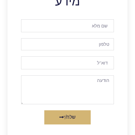
מידע
שלח/י