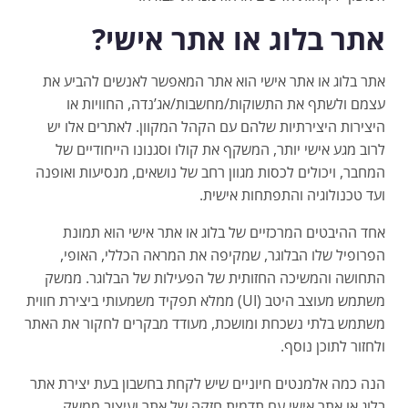
אתר בלוג או אתר אישי?
אתר בלוג או אתר אישי הוא אתר המאפשר לאנשים להביע את
עצמם ולשתף את התשוקות/מחשבות/אג’נדה, החוויות או
היצירות היצירתיות שלהם עם הקהל המקוון. לאתרים אלו יש
לרוב מגע אישי יותר, המשקף את קולו וסגנונו הייחודיים של
המחבר, ויכולים לכסות מגוון רחב של נושאים, מנסיעות ואופנה
ועד טכנולוגיה והתפתחות אישית.
אחד ההיבטים המרכזיים של בלוג או אתר אישי הוא תמונת
הפרופיל שלו הבלוגר, שמקיפה את המראה הכללי, האופי,
התחושה והמשיכה החזותית של הפעילות של הבלוגר. ממשק
משתמש מעוצב היטב (UI) ממלא תפקיד משמעותי ביצירת חווית
משתמש בלתי נשכחת ומושכת, מעודד מבקרים לחקור את האתר
ולחזור לתוכן נוסף.
הנה כמה אלמנטים חיוניים שיש לקחת בחשבון בעת יצירת אתר
בלוג או אתר אישי עם תדמית חזקה של אתר ועיצוב ממשק