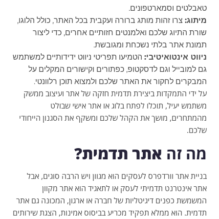
טאבלטים וסמארטפונים.
מיתוג:
צרו זהות מותג ברורה ועקבית בכל האתר, כולל הלוגו,
שורת התיוג שלכם ואלמנטים חזותיים אחרים, כדי ליצור
תמונת אתר בלתי נשכחת ומגובשת.
ניווט אינטואיטיבי:
הטמיעו תפריטי ניווט ידידותיים למשתמש
גם למובייל וגם לדסקטופ, כפתורים וקישורים המקלים על
המבקרים לחקור את האתר שלכם ולמצוא תוכן רלוונטי.
על ידי התמקדות ביצירת תדמית חזקה של אתר ועיצוב ממשק
משתמש יעיל, תוכלו לפתח בלוג או אתר אישי שבולט
מהמתחרים, מושך את הקהל שלכם ומשקף את הסגנון הייחודי
שלכם.
מה זה
אתר תדמית?
בניית אתר וורדפרס לעסקים הוא מגוון ויש הרבה סוגים, אבל
אתר אינטרנט תדמיתי לעסק או לתאגיד הוא אתר מקוון
המשמשת כפנים דיגיטליות של חברה או ארגון, המכונה גם אתר
תדמית. הוא ממלא תפקיד מכריע בביסוס אמינות, הצגת שירותים