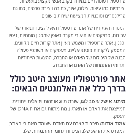
פורטפוליו פופולריים במיוחד בקרב אנשי מקצוע בתעשיות
יצירתיות כמו עיצוב, צילום, איור, כתיבה ויצירת סרטים, כמו גם
פרילנסרים וסוכנויות המציעות שירותים שונים.
המטרה העיקרית של אתר פורטפוליו היא להציג דוגמאות של
עבודות, פרויקטים או תיאורי מקרה באופן שמפגין מומחיות, ניסיון
וסגנון. אתר פרוטפוליו משמש מעיין אתר קורות חיים מקוונים,
המספק ללקוחות פוטנציאליים, מעסיקים או משתפי פעולה
הבנה של היכולות של האדם או החברה, ההצעות הייחודיות
ותחומי ההתמחות של האדם או החברה.
אתר פורטפוליו מעוצב היטב כולל
בדרך כלל את האלמנטים הבאים:
מיתוג אישי:
עיצוב לוגו, שורת תיוג או זהות ויזואלית ייחודית
המייצגת את האדם או הארגון, מה מתווה גם את ה DNA של
העסק.
עמוד אודות:
היכרות קצרה עם האדם שעומד מאחורי האתר,
המפרט את הרקע שלו, הניסיון ותחומי ההתמחות שלו.