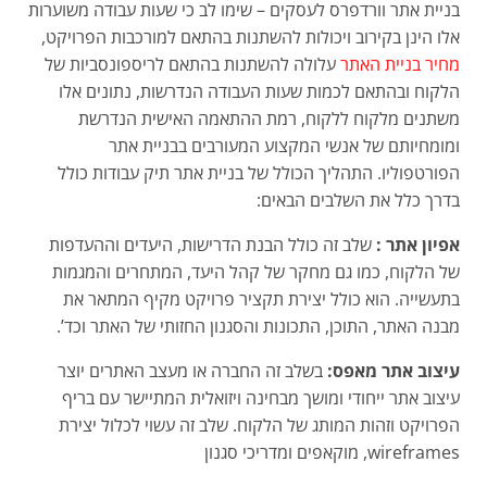
בניית אתר וורדפרס לעסקים – שימו לב כי שעות עבודה משוערות
אלו הינן בקירוב ויכולות להשתנות בהתאם למורכבות הפרויקט,
מחיר בניית האתר
עלולה להשתנות בהתאם לריספונסביות של
הלקוח ובהתאם לכמות שעות העבודה הנדרשות, נתונים אלו
משתנים מלקוח ללקוח, רמת ההתאמה האישית הנדרשת
ומומחיותם של אנשי המקצוע המעורבים בבניית אתר
הפורטפוליו. התהליך הכולל של בניית אתר תיק עבודות כולל
בדרך כלל את השלבים הבאים:
אפיון אתר :
שלב זה כולל הבנת הדרישות, היעדים וההעדפות
של הלקוח, כמו גם מחקר של קהל היעד, המתחרים והמגמות
בתעשייה. הוא כולל יצירת תקציר פרויקט מקיף המתאר את
מבנה האתר, התוכן, התכונות והסגנון החזותי של האתר וכד’.
עיצוב אתר מאפס:
בשלב זה החברה או מעצב האתרים יוצר
עיצוב אתר ייחודי ומושך מבחינה ויזואלית המתיישר עם בריף
הפרויקט וזהות המותג של הלקוח. שלב זה עשוי לכלול יצירת
wireframes, מוקאפים ומדריכי סגנון