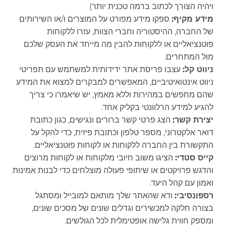
ויהיה הצורך לכתוב ברמה טכנית יותר)
מידע מקיף:
ספקו מידע מפורט על המוצרים ו/או השירותים
של החברה, ההיסטוריה וחברי הצוות, עזרו ללקוחות
פוטנציאליים או ללקוחות להבין מה מייחד את העסק שלכם
מול המתחרים.
ניווט קל:
עצבו פריסת אתר ידידותית למשתמש עם תפריטי
ניווט אינטואיטיביים, המאפשרים למבקרים למצוא את המידע
שהם מחפשים במהירות וללא מאמץ, יש שיאמרו כי צריך
להגיע למידע הרלוונטי בקליק אחד.
יצירת קשר:
הצג פרטי קשר ברורים ונגישים, כגון כתובת
דואר אלקטרוני, מספר טלפון וכתובת פיזית, כדי להקל על
התקשורת בין החברה ללקוחות או לקוחות פוטנציאליים.
קייס סטדי:
הציגו משוב חיובי מלקוחות או לקוחות מרוצים
והדגש פרויקטים או שיתופי פעולה מוצלחים כדי לבנות אמינות
ואמון עם קהל היעד.
רספונסיבי:
ודא שהאתר שלך מותאם למובייל ומסתגל
בצורה חלקה למכשירים וגדלים שונים של מסכים שונים,
ומספק חווית גלישה אופטימלית לכל הגולשים.