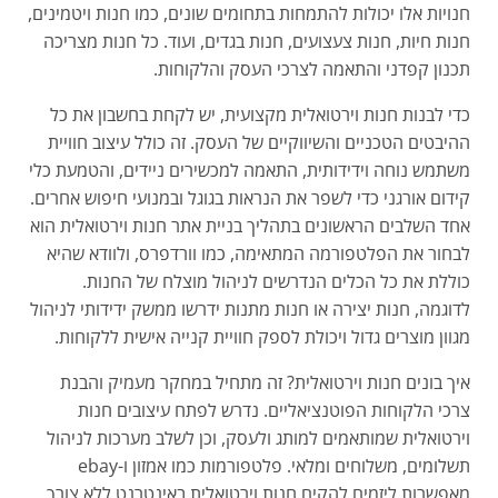
חנויות אלו יכולות להתמחות בתחומים שונים, כמו חנות ויטמינים,
חנות חיות, חנות צעצועים, חנות בגדים, ועוד. כל חנות מצריכה
תכנון קפדני והתאמה לצרכי העסק והלקוחות.
כדי לבנות חנות וירטואלית מקצועית, יש לקחת בחשבון את כל
ההיבטים הטכניים והשיווקיים של העסק. זה כולל עיצוב חוויית
משתמש נוחה וידידותית, התאמה למכשירים ניידים, והטמעת כלי
קידום אורגני כדי לשפר את הנראות בגוגל ובמנועי חיפוש אחרים.
אחד השלבים הראשונים בתהליך בניית אתר חנות וירטואלית הוא
לבחור את הפלטפורמה המתאימה, כמו וורדפרס, ולוודא שהיא
כוללת את כל הכלים הנדרשים לניהול מוצלח של החנות.
לדוגמה, חנות יצירה או חנות מתנות ידרשו ממשק ידידותי לניהול
מגוון מוצרים גדול ויכולת לספק חוויית קנייה אישית ללקוחות.
איך בונים חנות וירטואלית? זה מתחיל במחקר מעמיק והבנת
צרכי הלקוחות הפוטנציאליים. נדרש לפתח עיצובים חנות
וירטואלית שמותאמים למותג ולעסק, וכן לשלב מערכות לניהול
תשלומים, משלוחים ומלאי. פלטפורמות כמו אמזון ו-ebay
מאפשרות ליזמים להקים חנות וירטואלית באינטרנט ללא צורך