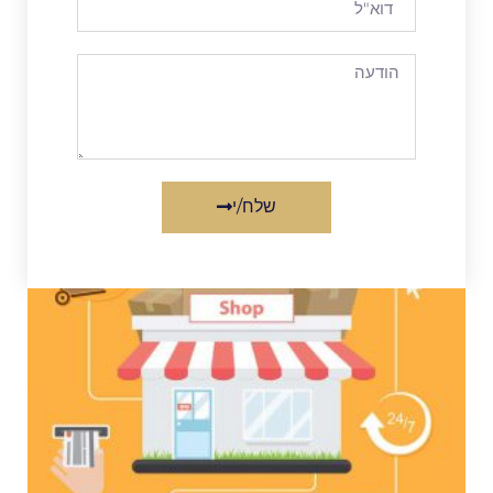
שלח/י