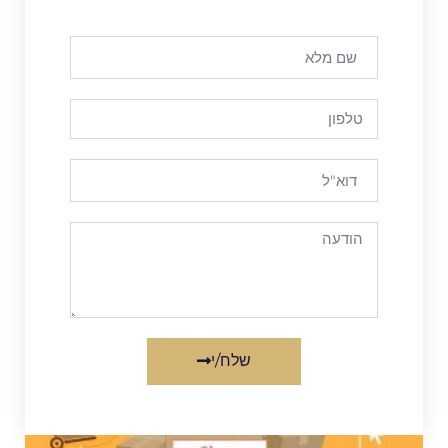
שלח/י