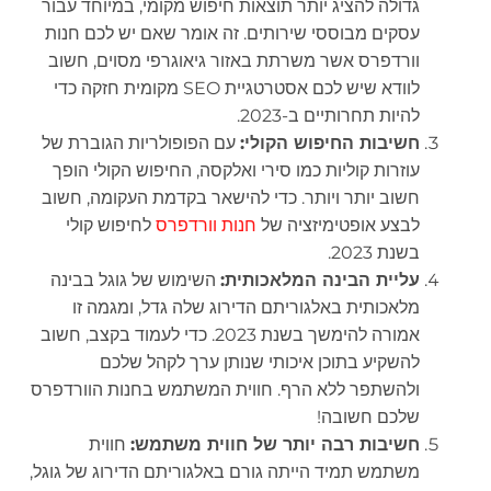
גדולה להציג יותר תוצאות חיפוש מקומי, במיוחד עבור
עסקים מבוססי שירותים. זה אומר שאם יש לכם חנות
וורדפרס אשר משרתת באזור גיאוגרפי מסוים, חשוב
לוודא שיש לכם אסטרטגיית SEO מקומית חזקה כדי
להיות תחרותיים ב-2023.
חשיבות החיפוש הקולי:
עם הפופולריות הגוברת של
עוזרות קוליות כמו סירי ואלקסה, החיפוש הקולי הופך
חשוב יותר ויותר. כדי להישאר בקדמת העקומה, חשוב
לבצע אופטימיזציה של
חנות וורדפרס
לחיפוש קולי
בשנת 2023.
עליית הבינה המלאכותית:
השימוש של גוגל בבינה
מלאכותית באלגוריתם הדירוג שלה גדל, ומגמה זו
אמורה להימשך בשנת 2023. כדי לעמוד בקצב, חשוב
להשקיע בתוכן איכותי שנותן ערך לקהל שלכם
ולהשתפר ללא הרף. חווית המשתמש בחנות הוורדפרס
שלכם חשובה!
חשיבות רבה יותר של חווית משתמש:
חווית
משתמש תמיד הייתה גורם באלגוריתם הדירוג של גוגל,