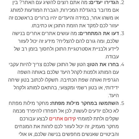
הגדירו יעדים:
מה אתם רוצים להשיג עם האתר? בין
אם מדובר בהגדלת המכירות, הגברת המודעות למותג
או משהו אחר, במידה והיעדים יהיו ברורים בראשכם זה
יעזור לכם למקד את הזמת התוכן או כתיבתו.
דעו את המתחרים:
מה עושים אתרים אחרים בנישה
שלכם, ומה גורם להם להצליח? מידע זה יכול לעזור
ליידע ולבניית אסטרטגיית התוכן ולחסוך בזמן רב של
עבודה.
בחרו את הטון:
הטון של התוכן שלכם צריך להיות עקבי
עם המותג ולפנות לקהל היעד שלכם באותה השפה
הגרפית ואותה שפת הכתיבה. תשקלו לכתוב בטון שיחה
ידידותי, או בטון רשמי ומקצועי, בהתאם למותג ולקהל
היעד.
השתמשו במחקר מילות מפתח:
מחקר מילות מפתח
לא כולם יודעים לעשות, לכן אל תפחדו להיפרד מכמה
שקלים ולתת למומחי
קידום אתרים
לבצע עבורכם
מחקר מעמיק, זה יכול לעזור לכם לזהות את המונחים
והביטויים שאנשים מחפשים בנישה שלכם, או אולי