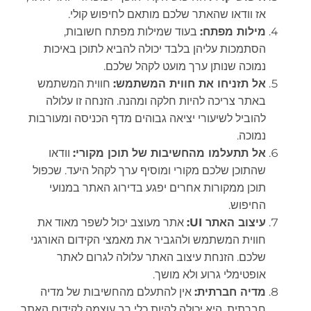
אז וודאו שהאתר שלכם מותאם לחיפוש קולי.
מילות מפתח:
בעוד שמילות מפתח חשובות,
הסתמכות עליהן בלבד יכולה להביא לתוכן באיכות
נמוכה שנותן ערך מועט לקהל שלכם.
אל תזניחו את חווית המשתמש:
חווית המשתמש
באתר צריכה להיות חלקה ומהנה. הזנחה זו עלולה
להוביל לשיעורי יציאה גבוהים מדף הכניסה ומעורבות
נמוכה.
אל תתעלמו מהחשיבות של תוכן מקורי:
וודאו
שהתוכן שלכם מקורי ומוסיף ערך לקהל היעד. שכפול
תוכן ממקורות אחרים יפגע בדירוג האתר במנועי
החיפוש.
עיצוב האתר UI:
אתר מעוצב יכול לשפר מאוד את
חווית המשתמש ולהגביר את מאמצי הקידום האורגני
שלכם. הזנחת עיצוב האתר עלולה לגרום לאתר
אופטימלי גרוע ולא מושך.
מדיה חברתית:
אין להתעלם מהחשיבות של מדיה
חברתית, היא יכולה להיות כלי רב עוצמה לקידום האתר