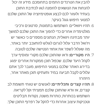
להבין את הטרנדים החמים בתחומכם. מידע זה יכול
להנחות את הנושאים להזמנה ו/או לכתיבת התוכן
בעתיד ולעזור לכם לבצע אופטימיזציה של התוכן שלכם
למנועי חיפוש גוגל בעיקר.
תהיו ויזואליים: השתמשו בתמונות, סרטונים ורכיבי
מולטימדיה אחרים כדי להפוך את התוכן שלכם למושך
יותר מבחינה ויזואלית, הנתונים מספרים כי כאשר יש
ויז’ואל הדבר עלול לגרום לגולש להתעכב יותר באתר,
מה שעלול לשפר את אחוזי הנטישה שלכם לטובה.
היו מקוריים:
ודאו שהתוכן שלכם מקורי ומוסיף ערך
לקהל היעד שלכם. שכפול תוכן ממקורות אחרים יפגע
בדירוג האתר שלכם במנועי החיפוש, מעבר לכך אתם
עלולים לקבל תביעה במיד ותעתיקו תוכן מאתר אחר,
היזהרו!
תהיו קצרים ותכליתיים:
לאנשים יש טווחי תשומת לב
קצרים, אז וודא שהתוכן שלכם תמציתי וקל לקריאה.
השתמש בכותרות, כותרות משנה, נקודות תבליטים
וטכניקות עיצוב אחרות כדי להקל על רפרוף התוכן שלך.