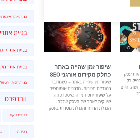
בניית אתרי אינטרנט
בניית אתרי
בניית אתרי תד
שיפור זמן שהייה באתר
בניית אתר מקצ
היות עסק
כחלק מקידום אורגני SEO
פיק רק
שיפור זמן שהייה באתר – כשמדובר
בניית חנות וירטואלי
יפה. היום
בהגדלת מכירות, מדברים אוטומטית
ל
על שיפור יחס המרה כאסטרטגיה
וורדפרס
שיווקית לאתר של העסק שלכם.
הגדלת הרווח והגדלת מכירות בעסק
כרטיס ביקור
מכירות
עי