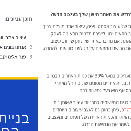
ן לחדש את האתר הישן שלך בעיצוב חדש?
תוכן עניינים:
ת של עיצוב אסתטי ויפה, עיצוב אתר מוצלח צריך
 מתאים יכוון ליצירת תדמית מתאימה לעסק.
עיצוב אתרי ו
אתר, אם מדובר באתר של נותן שירות, עיצוב
אנחנו בונים א
את הרושם המתאים על הגולש ויכוון אותו להמרה.
פנה אלינו וקב
וורדפרס היא מערכת ניהול התוכן הפופולרית ביותר בעולם. יש המעריכים במעל 30% את כמות האתרים הבנויים
 בניית אתרים מסוגים שונים החל מאתרי
פרס אף הוא בעל גמישות רבה.
כנים המיושמים כתבניות עיצוב שאותן ניתן
דפרס
, ניתן כמובן גם לעצב עיצובים מיוחדים
וב האתר והכמות האדירה של מפתחים ומעצבים
לשמר את הגמישות הרבה.