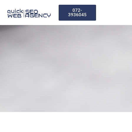
072-
3936045